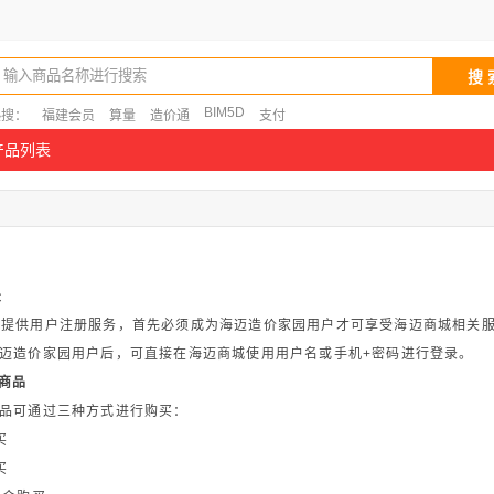
输入商品名称进行搜索
BIM5D
热搜：
福建会员
算量
造价通
支付
产品列表
录
不提供用户注册服务，首先必须成为海迈造价家园用户才可享受海迈商城相关
迈造价家园用户后，可直接在海迈商城使用用户名或手机+密码进行登录。
买商品
品可通过三种方式进行购买：
买
买