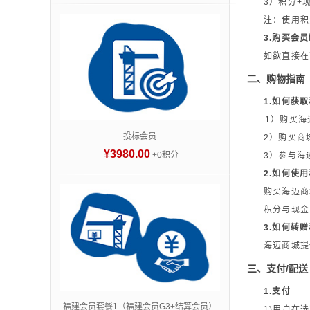
3）积分+
注：使用积
3.购买会
如欲直接在
二、购物指南
1.如何获
1）购买海
投标会员
2）购买商
¥3980.00
+0积分
3）参与海
2.如何使
购买海迈商
积分与现金
3.如何转
海迈商城提
三、支付/配送
1.支付
福建会员套餐1（福建会员G3+结算会员）
1)用户在