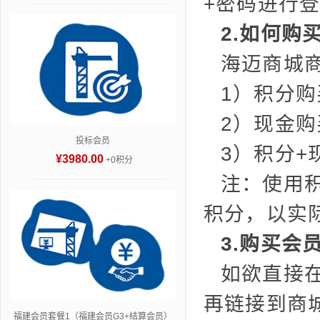
+密码进行
2.如何购
海迈商城
1）积分购
2）现金购
投标会员
3）积分+
¥3980.00
+0积分
注：使用
积分，以实
3.购买会
如欲直接
再链接到商
福建会员套餐1（福建会员G3+结算会员）