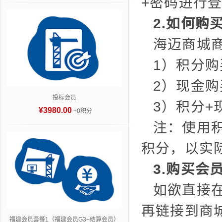
+密码进行
2.如何购
海迈商城
1）积分购
2）现金购
投标会员
3）积分+
¥3980.00
+0积分
注：使用
积分，以实
3.购买会
如欲直接
再链接到商
福建会员套餐1（福建会员G3+结算会员）