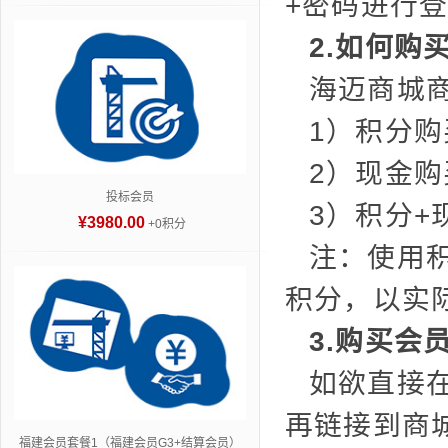
+密码进行
2.如何购
海迈商城
1）积分购
2）现金购
投标会员
3）积分+
¥3980.00
+0积分
注：使用
积分，以实
3.购买会
如欲直接
再链接到商
福建会员套餐1（福建会员G3+结算会员）