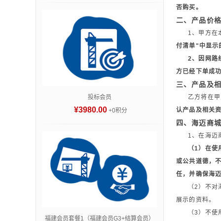
否购买。
二、产品价
1、甲方在
付清单"中显示
2、因网路
方已经下单成
三、产品及
投标会员
乙方将在甲
¥3980.00
认产品及相关
+0积分
四、海迈商
1、在海迈
（1）在使
或公共道德，
任，并确保海
（2）不对
展示的资料。
（3）不使
福建会员套餐1（福建会员G3+结算会员）