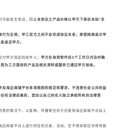
时可能发生变动，因此
本协议之产品价格以甲方下单后本站"支
单行为无效，甲乙双方之间不会形成协议关系；即使网络显示甲
无息退还甲方。
交付甲方指定的收件人；
甲方在收到软件后5个工作日内及时确
，视为乙方提供的产品及相关资料或服务已通过甲方验收。
件及海迈商城平台各项规则的规定和要求，不违背社会公共利益
生任何法律后果的，您应以自己的名义独立承担所有的法律责
同意的情况下，以复制、传播等任何方式使用海迈商城平台站上
海迈商城平台上进行的任何交易、活动。您不得采取任何将导致