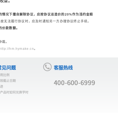
法权益。
的情况下擅自解除协议，应按协议总造价的20%作为违约金赔
因故无法履行协议时，应及时通知另一方办理协议终止手续。
的价款数额。
仲裁。
http://hm.hymake.cn
。
常见问题
客服热线
用比例
效截止日期
途
产品时如何兑换学时