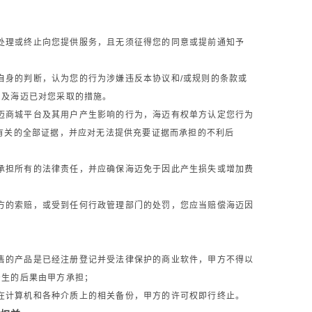
处理或终止向您提供服务，且无须征得您的同意或提前通知予
自身的判断，认为您的行为涉嫌违反本协议和/或规则的条款或
为及海迈已对您采取的措施。
迈商城平台及其用户产生影响的行为，海迈有权单方认定您行为
有关的全部证据，并应对无法提供充要证据而承担的不利后
承担所有的法律责任，并应确保海迈免于因此产生损失或增加费
方的索赔，或受到任何行政管理部门的处罚，您应当赔偿海迈因
售的产品是已经注册登记并受法律保护的商业软件，甲方不得以
产生的后果由甲方承担；
在计算机和各种介质上的相关备份，甲方的许可权即行终止。