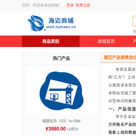
您好，欢迎来海迈商城！
登录
免费注册
商品类别
商城首页
海迈产品销售协
热门产品
本协议是由您
称"乙方"）之
认真阅读本协
本网站完成了
对您询问的解
一、产品信
甲方在本站
福建会员（G3）for BIM
方所购买产品
¥3980.00
+0积分
是新上线的数