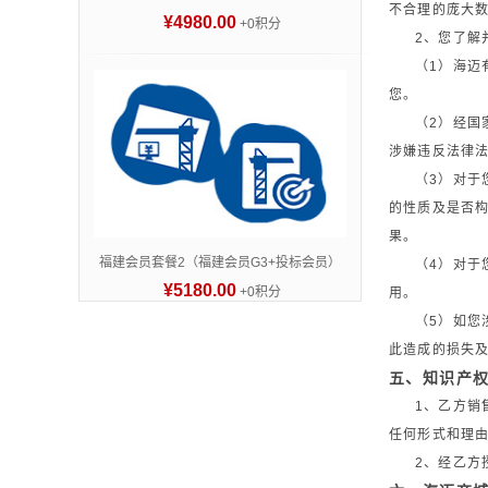
不合理的庞大
¥4980.00
+0积分
2、您了解
（1）海迈
您。
（2）经国
涉嫌违反法律
（3）对于
的性质及是否
果。
福建会员套餐2（福建会员G3+投标会员）
（4）对于
¥5180.00
+0积分
用。
（5）如您
此造成的损失
五、知识产
1、乙方销
任何形式和理
2、经乙方