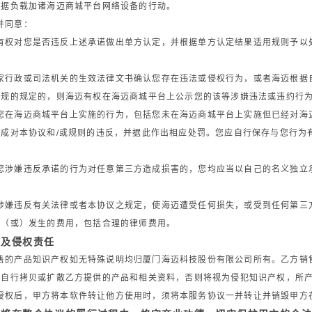
数据负载加诸海迈商城平台网络设备的行动。
并同意：
有权对您是否违反上述承诺做出单方认定，并根据单方认定结果适用规则予以
家行政或司法机关的生效法律文书确认您存在违法或侵权行为，或者海迈根据
法规的规定的，则海迈有权在海迈商城平台上公示您的该等涉嫌违法或违约行
您在海迈商城平台上实施的行为，包括您未在海迈商城平台上实施但已经对海
构成对本协议和/或规则的违反，并据此作出相应处罚。您应自行保存与您行为
您涉嫌违反承诺的行为对任意第三方造成损害的，您均应当以自己的名义独立
涉嫌违反有关法律或者本协议之规定，使海迈遭受任何损失，或受到任何第三
及（或）发生的费用，包括合理的律师费用。
权及侵权责任
售的产品知识产权如无特殊说明均归厦门海迈科技股份有限公司所有。乙方销
由自行拷贝或扩散乙方提供的产品和相关资料，否则将视为侵犯知识产权，所
授权后，甲方将本软件转让他方使用时，须将本服务协议一并转让并销毁甲方