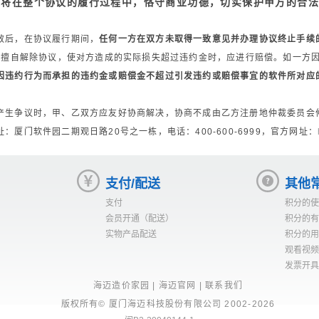
城将在整个协议的履行过程中，恪守商业功德，切实保护甲方的合
任
效后，在协议履行期间，
任何一方在双方未取得一致意见并办理协议终止手续
方擅自解除协议，使对方造成的实际损失超过违约金时，应进行赔偿。如一方
因违约行为而承担的违约金或赔偿金不超过引发违约或赔偿事宜的软件所对应
产生争议时，甲、乙双方应友好协商解决，协商不成由乙方注册地仲裁委员会
址：厦门软件园二期观日路20号之一栋，电话：400-600-6999，官方网址：
支付/配送
其他
支付
积分的使
会员开通（配送）
积分的有
实物产品配送
积分的用
观看视频
发票开具
海迈造价家园
|
海迈官网
|
联系我们
版权所有© 厦门海迈科技股份有限公司 2002-
2026