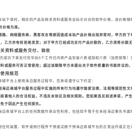
格
本站下单时，相应的产品及相关资料或服务会标示对应的软件价格，该价格随
的价格为准。
线路、网络服务商、黑客攻击等原因造成本站产品价格出现异常时，甲方的下
功，乙方亦有权拒绝发货；对于甲方已经成功支付产品价款的，乙方须将价款
相关资料或服务交付、验收
方成功下单支付完毕后5个工作日内将产品安装介质或授权介质（加密锁等）
资料或服务可否正常使用；超过该期限甲方未提出关于软件质量的书面异议的
城使用规范
商城平台上使用海迈服务过程中，您承诺遵守以下约定：
用海迈商城平台服务过程中实施的所有行为均遵守国家法律、法规等规范性文
不损害他人的合法权益，不违反本协议及相关规则。您如果违反前述承诺，产
迈免于因此产生任何损失。
海迈商城平台上的任何数据作商业性利用，包括但不限于在未经海迈事先书面
用任何装置、软件或例行程序干预或试图干预海迈商城平台的正常运作或正在