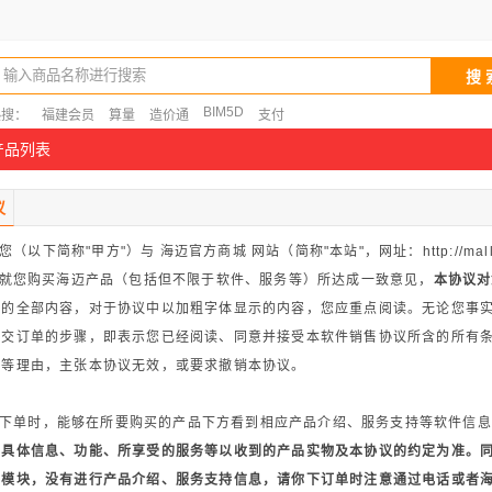
输入商品名称进行搜索
BIM5D
热搜：
福建会员
算量
造价通
支付
产品列表
议
（以下简称"甲方"）与 海迈官方商城 网站（简称"本站"，网址：http://ma
间就您购买海迈产品（包括但不限于软件、服务等）所达成一致意见，
本协议对
议的全部内容，对于协议中以加粗字体显示的内容，您应重点阅读。无论您事
提交订单的步骤，即表示您已经阅读、同意并接受本软件销售协议所含的所有
答等理由，主张本协议无效，或要求撤销本协议。
息
下单时，能够在所要购买的产品下方看到相应产品介绍、服务支持等软件信息
的具体信息、功能、所享受的服务等以收到的产品实物及本协议的约定为准。
据模块，没有进行产品介绍、服务支持信息，请你下订单时注意通过电话或者