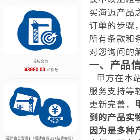
买海迈产品
订单的步骤
所有条款和
对您询问的
投标会员
一、产品
¥3980.00
+0积分
甲方在本
服务支持等
更新完善，
到的产品实
因为是多种
福建会员套餐1（福建会员G3+结算会员）