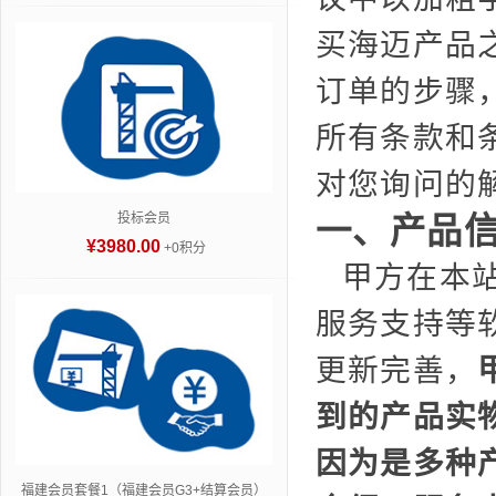
买海迈产品
订单的步骤
所有条款和
对您询问的
投标会员
一、产品
¥3980.00
+0积分
甲方在本
服务支持等
更新完善，
到的产品实
因为是多种
福建会员套餐1（福建会员G3+结算会员）