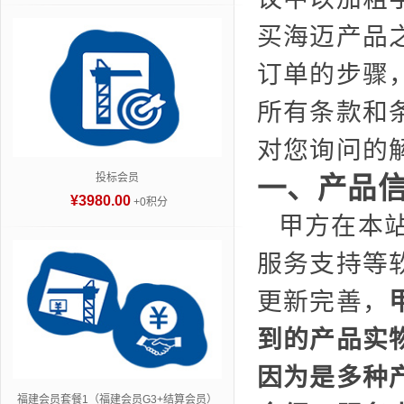
买海迈产品
订单的步骤
所有条款和
对您询问的
投标会员
一、产品
¥3980.00
+0积分
甲方在本
服务支持等
更新完善，
到的产品实
因为是多种
福建会员套餐1（福建会员G3+结算会员）