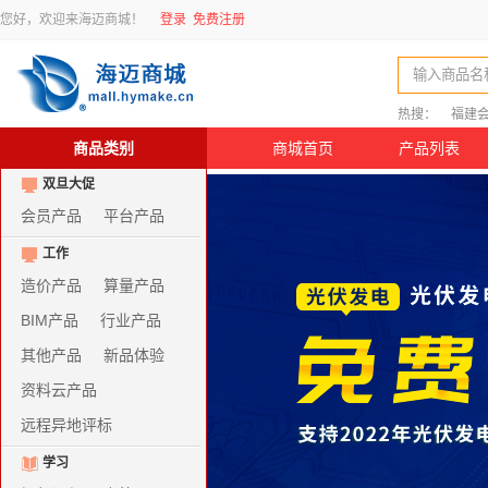
您好，欢迎来海迈商城！
登录
免费注册
输入商品名
热搜：
福建
商品类别
商城首页
产品列表
双旦大促
会员产品
平台产品
工作
造价产品
算量产品
BIM产品
行业产品
其他产品
新品体验
资料云产品
远程异地评标
学习