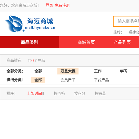
您好，欢迎来海迈商城！
登录
免费注册
输入商品名
热搜：
福建
商品类别
商城首页
产品列表
0
商品筛选
共
个产品
全部分类：
全部
双旦大促
工作
学习
详细分类：
全部
会员产品
平台产品
排序：
上架时间
按价格
按积分
按销量